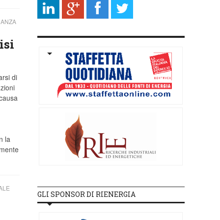
NANZA
isi
rsi di
zioni
 causa
n la
amente
ALE
GLI SPONSOR DI RIENERGIA