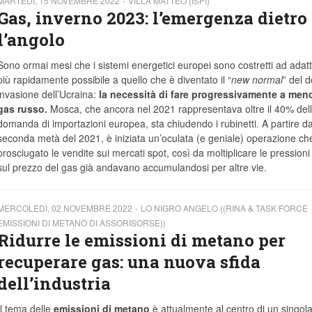
MARTEDÌ, 15 NOVEMBRE 2022
VILLA MATTEO (ISPI)
Gas, inverno 2023: l’emergenza dietro
l’angolo
Sono ormai mesi che i sistemi energetici europei sono costretti ad adatta
più rapidamente possibile a quello che è diventato il “
new normal
” del 
invasione dell’Ucraina:
la necessità di fare progressivamente a men
gas russo.
Mosca, che ancora nel 2021 rappresentava oltre il 40% del
domanda di importazioni europea, sta chiudendo i rubinetti. A partire da
seconda metà del 2021, è iniziata un’oculata (e geniale) operazione ch
prosciugato le vendite sui mercati spot, così da moltiplicare le pressioni
sul prezzo del gas già andavano accumulandosi per altre vie.
MERCOLEDÌ, 02 NOVEMBRE 2022
LO NIGRO ANGELO ((RINA & TASK FORCE
EMISSIONI DI METANO DI ASSORISORSE))
Ridurre le emissioni di metano per
recuperare gas: una nuova sfida
dell’industria
Il tema delle
emissioni di metano
è attualmente al centro di un singol