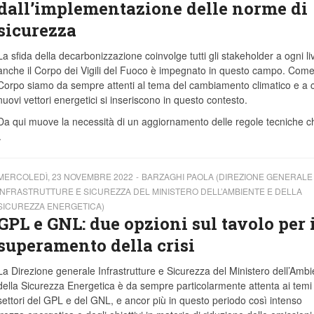
dall’implementazione delle norme di
sicurezza
La sfida della decarbonizzazione coinvolge tutti gli stakeholder a ogni liv
anche il Corpo dei Vigili del Fuoco è impegnato in questo campo. Com
Corpo siamo da sempre attenti al tema del cambiamento climatico e a 
nuovi vettori energetici si inseriscono in questo contesto.
Da qui muove la necessità di un aggiornamento delle regole tecniche c
.
MERCOLEDÌ, 23 NOVEMBRE 2022
BARZAGHI PAOLA (DIREZIONE GENERALE
INFRASTRUTTURE E SICUREZZA DEL MINISTERO DELL’AMBIENTE E DELLA
SICUREZZA ENERGETICA)
GPL e GNL: due opzioni sul tavolo per i
superamento della crisi
La Direzione generale Infrastrutture e Sicurezza del Ministero dell’Ambi
della Sicurezza Energetica è da sempre particolarmente attenta ai temi
settori del GPL e del GNL, e ancor più in questo periodo così intenso