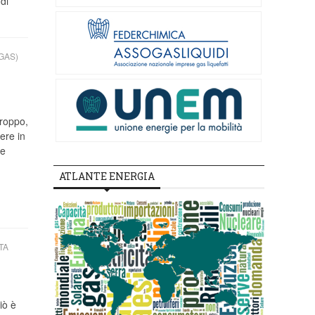
 di
GAS)
roppo,
ere in
 e
ATLANTE ENERGIA
TA
iò è