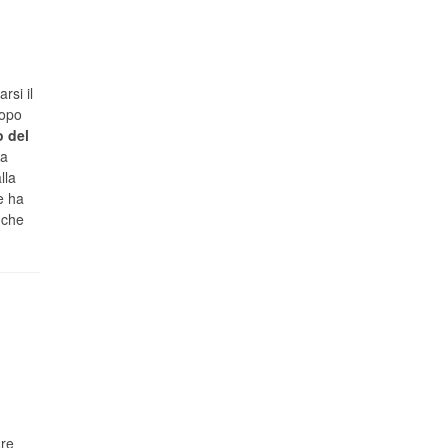
rsi il
dopo
o del
la
lla
e ha
 che
are