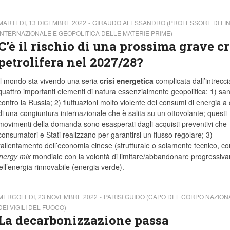
MARTEDÌ, 13 DICEMBRE 2022
GIRAUDO ALESSANDRO (PROFESSORE DI FI
INTERNAZIONALE E GEOPOLITICA DELLE MATERIE PRIME)
C’è il rischio di una prossima grave cr
petrolifera nel 2027/28?
Il mondo sta vivendo una seria
crisi energetica
complicata dall’intreccia
quattro importanti elementi di natura essenzialmente geopolitica: 1) san
contro la Russia; 2) fluttuazioni molto violente dei consumi di energia a
di una congiuntura internazionale che è salita su un ottovolante; questi
movimenti della domanda sono esasperati dagli acquisti preventivi che
consumatori e Stati realizzano per garantirsi un flusso regolare; 3)
rallentamento dell’economia cinese (strutturale o solamente tecnico, co
nergy mix
mondiale con la volontà di limitare/abbandonare progressiv
ell’energia rinnovabile (energia verde).
MERCOLEDÌ, 23 NOVEMBRE 2022
PARISI GUIDO (CAPO DEL CORPO NAZION
DEI VIGILI DEL FUOCO)
La decarbonizzazione passa