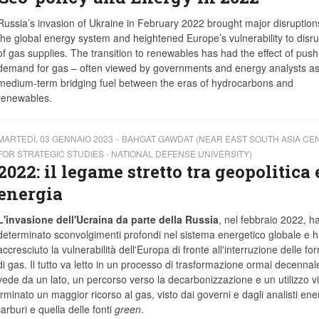
Russia’s invasion of Ukraine in February 2022 brought major disruption
the global energy system and heightened Europe’s vulnerability to disru
of gas supplies. The transition to renewables has had the effect of push
demand for gas – often viewed by governments and energy analysts as
medium-term bridging fuel between the eras of hydrocarbons and
renewables.
MARTEDÌ, 03 GENNAIO 2023
BAHGAT GAWDAT (NEAR EAST SOUTH ASIA CE
FOR STRATEGIC STUDIES - NATIONAL DEFENSE UNIVERSITY)
2022: il legame stretto tra geopolitica 
energia
L'invasione dell'Ucraina da parte della Russia
, nel febbraio 2022, h
determinato sconvolgimenti profondi nel sistema energetico globale e 
accresciuto la vulnerabilità dell'Europa di fronte all'interruzione delle for
di gas. Il tutto va letto in un processo di trasformazione ormai decennal
vede da un lato, un percorso verso la decarbonizzazione e un utilizzo vi
erminato un maggior ricorso al gas, visto dai governi e dagli analisti ener
rburi e quella delle fonti
green
.