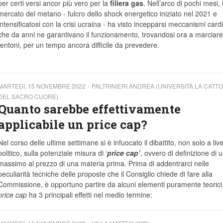
per certi versi ancor più vero per la
filiera gas
. Nell’arco di pochi mesi, i
mercato del metano - fulcro dello shock energetico iniziato nel 2021 e
intensificatosi con la crisi ucraina - ha visto incepparsi meccanismi card
che da anni ne garantivano il funzionamento, trovandosi ora a marciare
tentoni, per un tempo ancora difficile da prevedere.
MARTEDÌ, 15 NOVEMBRE 2022
PALTRINIERI ANDREA (UNIVERSITÀ LA CATTO
DEL SACRO CUORE)
Quanto sarebbe effettivamente
applicabile un price cap?
Nel corso delle ultime settimane si è infuocato il dibattito, non solo a live
politico, sulla potenziale misura di ‘
price cap’
, ovvero di definizione di u
massimo al prezzo di una materia prima. Prima di addentrarci nelle
peculiarità tecniche delle proposte che il Consiglio chiede di fare alla
Commissione, è opportuno partire da alcuni elementi puramente teorici. 
price cap
ha 3 principali effetti nel medio termine: