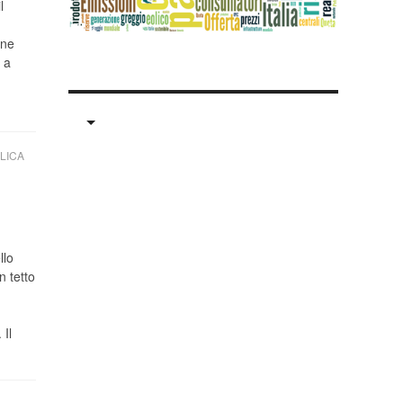
l
ine
 a
LICA
llo
n tetto
Il