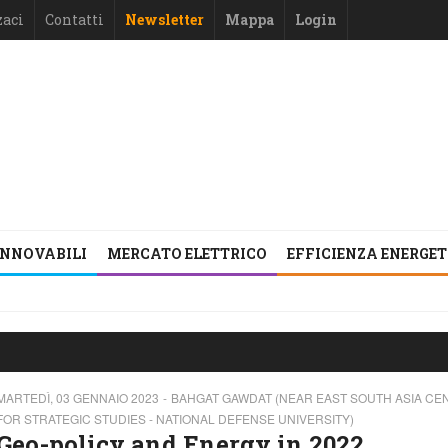
zaci
Contatti
Newsletter
Mappa
Login
INNOVABILI
MERCATO ELETTRICO
EFFICIENZA ENERGE
MARTEDÌ, 03 GENNAIO 2023
BAHGAT GAWDAT (NEAR EAST SOUTH ASIA CE
FOR STRATEGIC STUDIES - NATIONAL DEFENSE UNIVERSITY)
Geo-policy and Energy in 2022