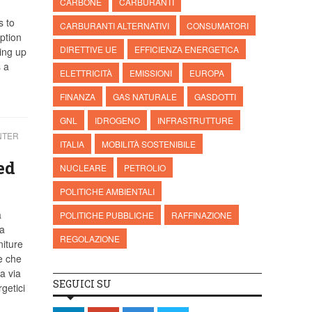
CARBONE
CARBURANTI
s to
CARBURANTI ALTERNATIVI
CONSUMATORI
ption
DIRETTIVE UE
EFFICIENZA ENERGETICA
ing up
 a
ELETTRICITÀ
EMISSIONI
EUROPA
FINANZA
GAS NATURALE
GASDOTTI
GNL
IDROGENO
INFRASTRUTTURE
NTER
ITALIA
MOBILITÀ SOSTENIBILE
ed
NUCLEARE
PETROLIO
POLITICHE AMBIENTALI
a
POLITICHE PUBBLICHE
RAFFINAZIONE
ha
REGOLAZIONE
niture
e che
a via
SEGUICI SU
getici