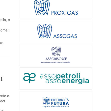
ello, e
e
come i
he
l
ente e
 dei