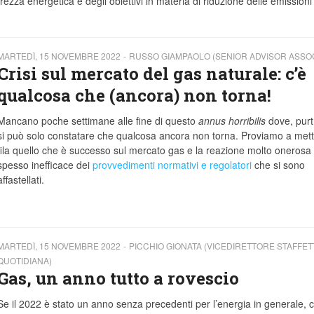
urezza energetica e degli obiettivi in materia di riduzione delle emissioni
MARTEDÌ, 15 NOVEMBRE 2022
RUSSO GIAMPAOLO (SENIOR ADVISOR ASSO
Crisi sul mercato del gas naturale: c’è
qualcosa che (ancora) non torna!
Mancano poche settimane alle fine di questo
annus horribilis
dove, purt
si può solo constatare che qualcosa ancora non torna. Proviamo a mett
fila quello che è successo sul mercato gas e la reazione molto onerosa
spesso inefficace dei
provvedimenti normativi e regolatori
che si sono
affastellati.
MARTEDÌ, 15 NOVEMBRE 2022
PICCHIO GIONATA (VICEDIRETTORE STAFFET
QUOTIDIANA)
Gas, un anno tutto a rovescio
Se il 2022 è stato un anno senza precedenti per l’energia in generale, c