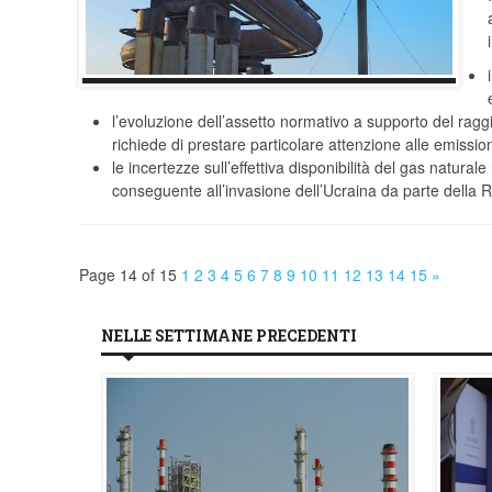
l’evoluzione dell’assetto normativo a supporto del rag
richiede di prestare particolare attenzione alle emissio
le incertezze sull’effettiva disponibilità del gas natur
conseguente all’invasione dell’Ucraina da parte della R
Page 14 of 15
1
2
3
4
5
6
7
8
9
10
11
12
13
14
15
»
NELLE SETTIMANE PRECEDENTI