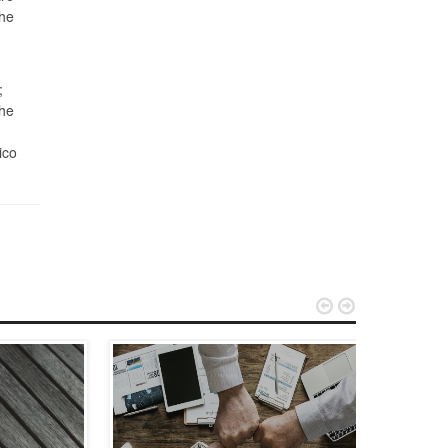
che
;
che
ico

