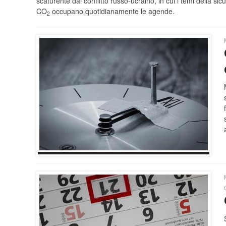
scaturente dal conflitto russo-ucraino, in cui i temi della sic
CO
occupano quotidianamente le agende.
2