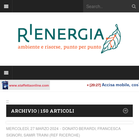
::
ARCHIVIO | 150 ARTICOLI
MERCOLEDÌ, 27 MARZO 2024
DONATO BERARDI, FRANCESCA
SIGNORI, SAMIR TRAINI (REF RICERCHE)