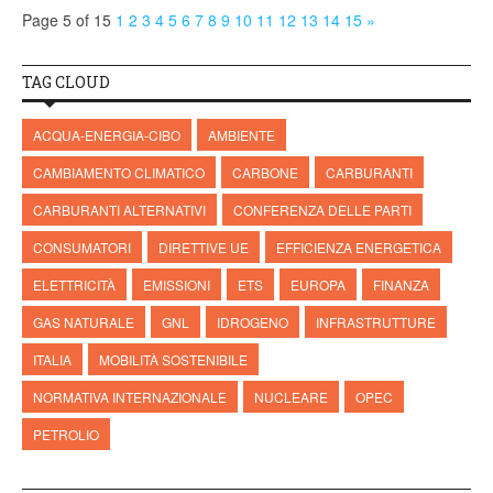
Page 5 of 15
1
2
3
4
5
6
7
8
9
10
11
12
13
14
15
»
TAG CLOUD
ACQUA-ENERGIA-CIBO
AMBIENTE
CAMBIAMENTO CLIMATICO
CARBONE
CARBURANTI
CARBURANTI ALTERNATIVI
CONFERENZA DELLE PARTI
CONSUMATORI
DIRETTIVE UE
EFFICIENZA ENERGETICA
ELETTRICITÀ
EMISSIONI
ETS
EUROPA
FINANZA
GAS NATURALE
GNL
IDROGENO
INFRASTRUTTURE
ITALIA
MOBILITÀ SOSTENIBILE
NORMATIVA INTERNAZIONALE
NUCLEARE
OPEC
PETROLIO