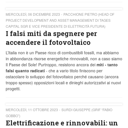
MERCOLEDÌ, 06 DICEMBRE 2023
PACCHIONE PIETRO (HEAD OF
PROJECT DEVELOPMENT AND ASSET MANAGEMENT DI TAGES
CAPITAL SGR E VICE PRESIDENTE DI ELETTRICITÀ FUTURA)
I falsi miti da spegnere per
accendere il fotovoltaico
L’Italia non è un Paese ricco di combustibili fossili, ma abbiamo
in abbondanza risorse energetiche rinnovabili, non a caso siamo
Il Paese del Sole! Purtroppo, resistono ancora dei
miti - tanto
falsi quanto radicati
- che a vario titolo finiscono per
ostacolare lo sviluppo del fotovoltaico perché causano (ancora
troppo spesso) opposizioni locali e dinieghi autorizzativi ai nuovi
progetti.
MERCOLEDÌ, 11 OTTOBRE 2023
SURDI GIUSEPPE (GRIF “FABIO
GOBBO”)
Elettrificazione e rinnovabili: un